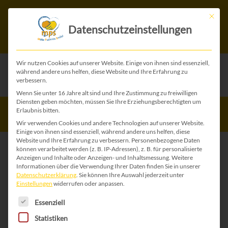
Mit die
Datenschutzeinstellungen
Wir nutzen Cookies auf unserer Website. Einige von ihnen sind essenziell,
während andere uns helfen, diese Website und Ihre Erfahrung zu
zu den Videos
verbessern.
Wenn Sie unter 16 Jahre alt sind und Ihre Zustimmung zu freiwilligen
Fotos 2025
Diensten geben möchten, müssen Sie Ihre Erziehungsberechtigten um
Erlaubnis bitten.
Wir verwenden Cookies und andere Technologien auf unserer Website.
Einige von ihnen sind essenziell, während andere uns helfen, diese
Website und Ihre Erfahrung zu verbessern.
Personenbezogene Daten
können verarbeitet werden (z. B. IP-Adressen), z. B. für personalisierte
Anzeigen und Inhalte oder Anzeigen- und Inhaltsmessung.
Weitere
Informationen über die Verwendung Ihrer Daten finden Sie in unserer
Datenschutzerklärung
.
Sie können Ihre Auswahl jederzeit unter
Einstellungen
widerrufen oder anpassen.
Es folgt eine Liste der Service-Gruppen, für die 
Essenziell
Statistiken